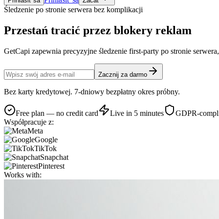
Prihlásiť sa
Začať
Śledzenie po stronie serwera bez komplikacji
Przestań tracić
przez blokery reklam
GetCapi zapewnia precyzyjne śledzenie first-party po stronie serwera
Zacznij za darmo
Bez karty kredytowej. 7-dniowy bezpłatny okres próbny.
Free plan — no credit card
Live in 5 minutes
GDPR-compli
Współpracuje z:
Meta
Google
TikTok
Snapchat
Pinterest
Works with: