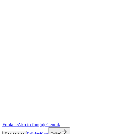
Funkcie
Ako to funguje
Cenník
Prihlásiť sa