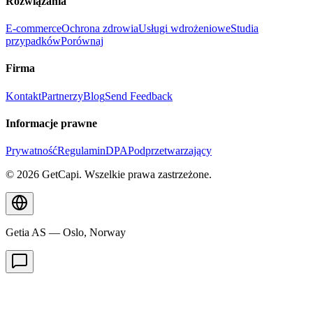
Rozwiązania
E-commerce
Ochrona zdrowia
Usługi wdrożeniowe
Studia
przypadków
Porównaj
Firma
Kontakt
Partnerzy
Blog
Send Feedback
Informacje prawne
Prywatność
Regulamin
DPA
Podprzetwarzający
© 2026 GetCapi. Wszelkie prawa zastrzeżone.
Getia AS — Oslo, Norway