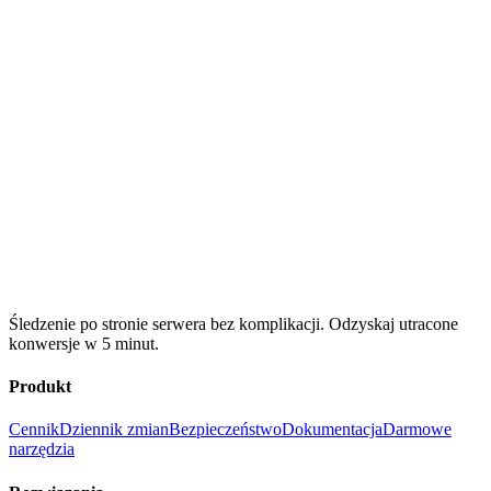
Śledzenie po stronie serwera bez komplikacji. Odzyskaj utracone
konwersje w 5 minut.
Produkt
Cennik
Dziennik zmian
Bezpieczeństwo
Dokumentacja
Darmowe
narzędzia