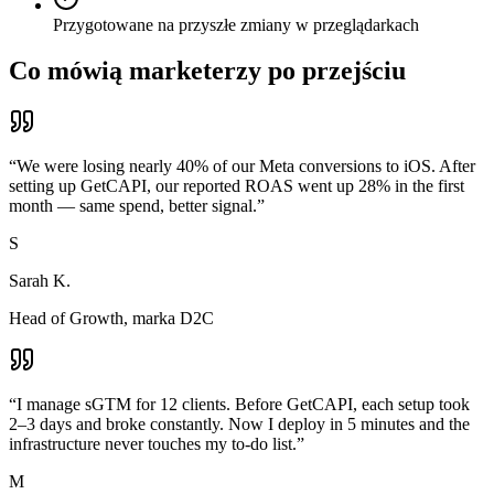
Przygotowane na przyszłe zmiany w przeglądarkach
Co mówią marketerzy po przejściu
“
We were losing nearly 40% of our Meta conversions to iOS. After
setting up GetCAPI, our reported ROAS went up 28% in the first
month — same spend, better signal.
”
S
Sarah K.
Head of Growth, marka D2C
“
I manage sGTM for 12 clients. Before GetCAPI, each setup took
2–3 days and broke constantly. Now I deploy in 5 minutes and the
infrastructure never touches my to-do list.
”
M