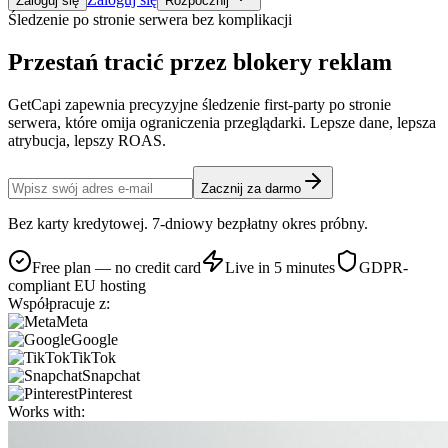
Zaloguj się
Rozpocznij
Śledzenie po stronie serwera bez komplikacji
Przestań tracić
przez blokery reklam
GetCapi zapewnia precyzyjne śledzenie first-party po stronie
serwera, które omija ograniczenia przeglądarki. Lepsze dane, lepsza
atrybucja, lepszy ROAS.
Zacznij za darmo
Bez karty kredytowej. 7-dniowy bezpłatny okres próbny.
Free plan — no credit card
Live in 5 minutes
GDPR-
compliant EU hosting
Współpracuje z:
Meta
Google
TikTok
Snapchat
Pinterest
Works with: