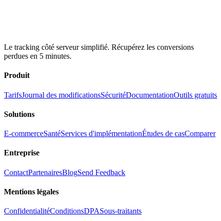
Le tracking côté serveur simplifié. Récupérez les conversions
perdues en 5 minutes.
Produit
Tarifs
Journal des modifications
Sécurité
Documentation
Outils gratuits
Solutions
E-commerce
Santé
Services d'implémentation
Études de cas
Comparer
Entreprise
Contact
Partenaires
Blog
Send Feedback
Mentions légales
Confidentialité
Conditions
DPA
Sous-traitants