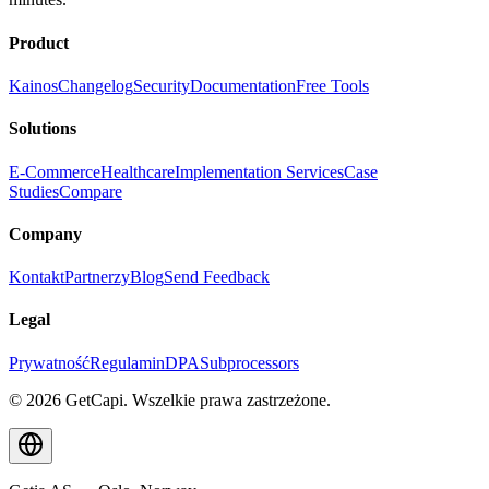
Product
Kainos
Changelog
Security
Documentation
Free Tools
Solutions
E-Commerce
Healthcare
Implementation Services
Case
Studies
Compare
Company
Kontakt
Partnerzy
Blog
Send Feedback
Legal
Prywatność
Regulamin
DPA
Subprocessors
© 2026 GetCapi. Wszelkie prawa zastrzeżone.