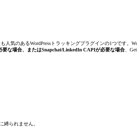
されている最も人気のあるWordPressトラッキングプラグインの1つで
またはSnapchat/LinkedIn CAPIが必要な場合
、G
erceに縛られません。