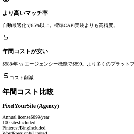
より高いマッチ率
自動最適化で85%以上。標準CAPI実装よりも高精度。
年間コストが安い
$588/年 vs エージェンシー機能で$899。より多くのプラッ
コスト削減
年間コスト比較
PixelYourSite (Agency)
Annual license
$899/year
100 sites
Included
Pinterest/Bing
Included
WordPress only
Limited