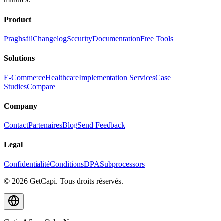
Product
Praghsáil
Changelog
Security
Documentation
Free Tools
Solutions
E-Commerce
Healthcare
Implementation Services
Case
Studies
Compare
Company
Contact
Partenaires
Blog
Send Feedback
Legal
Confidentialité
Conditions
DPA
Subprocessors
© 2026 GetCapi. Tous droits réservés.