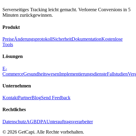
Serverseitiges Tracking leicht gemacht. Verlorene Conversions in 5
Minuten zurückgewinnen.
Produkt
Preise
Änderungsprotokoll
Sicherheit
Dokumentation
Kostenlose
Tools
Lösungen
E-
Commerce
Gesundheitswesen
Implementierungsdienste
Fallstudien
Ver
Unternehmen
Kontakt
Partner
Blog
Send Feedback
Rechtliches
Datenschutz
AGB
DPA
Unterauftragsverarbeiter
© 2026 GetCapi. Alle Rechte vorbehalten.