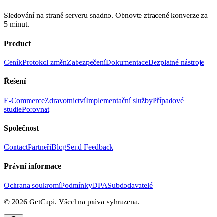
Sledování na straně serveru snadno. Obnovte ztracené konverze za
5 minut.
Product
Ceník
Protokol změn
Zabezpečení
Dokumentace
Bezplatné nástroje
Řešení
E-Commerce
Zdravotnictví
Implementační služby
Případové
studie
Porovnat
Společnost
Contact
Partneři
Blog
Send Feedback
Právní informace
Ochrana soukromí
Podmínky
DPA
Subdodavatelé
© 2026 GetCapi. Všechna práva vyhrazena.